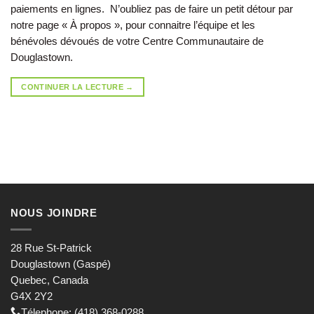
paiements en lignes. N’oubliez pas de faire un petit détour par
notre page « À propos », pour connaitre l’équipe et les
bénévoles dévoués de votre Centre Communautaire de
Douglastown.
CONTINUER LA LECTURE
→
NOUS JOINDRE
28 Rue St-Patrick
Douglastown (Gaspé)
Quebec, Canada
G4X 2Y2
Télephone: (418) 368-0288