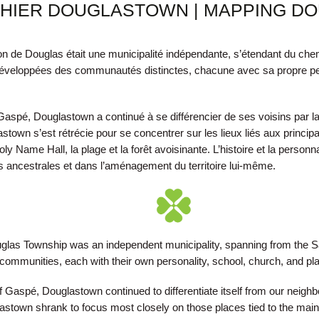
HIER DOUGLASTOWN | MAPPING D
n de Douglas était une municipalité indépendante, s’étendant du che
éveloppées des communautés distinctes, chacune avec sa propre perso
 Gaspé, Douglastown a continué à se différencier de ses voisins par la
astown s’est rétrécie pour se concentrer sur les lieux liés aux principale
ly Name Hall, la plage et la forêt avoisinante. L’histoire et la perso
 ancestrales et dans
l’aménagement du territoire lui-même.
glas Township was an independent municipality, spanning from the Sap
 communities, each with their own personality, school, church, and pla
 Gaspé, Douglastown continued to differentiate itself from our neighbo
lastown shrank to focus most closely on those places tied to the main 